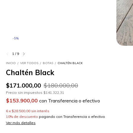
-
5
%
1
/
9
INICIO
/
VER TODOS
/
BOTAS
/
CHALTÉN BLACK
Chaltén Black
$171.000,00
$180.000,00
Precio sin impuestos
$141.322,31
$153.900,00
con
Transferencia o efectivo
6
x
$28.500,00
sin interés
10% de descuento
pagando con Transferencia o efectivo
Ver más detalles