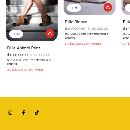
-
40
%
-
Billie Blanco
Bill
$108.000,00
$180.000,00
$10
-
40
%
$97.200,00
con
Transferencia o
$97.
efectivo
efect
3
x
$36.000,00
sin interés
3
x
$
Billie Animal Print
$108.000,00
$180.000,00
$97.200,00
con
Transferencia o
efectivo
3
x
$36.000,00
sin interés