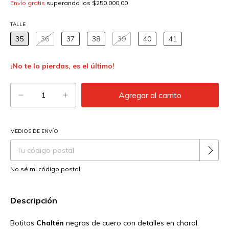
Envío gratis
superando los
$250.000,00
TALLE
35
36
37
38
39
40
41
¡No te lo pierdas, es el último!
MEDIOS DE ENVÍO
Cambiar CP
Entregas para el CP:
No sé mi código postal
Descripción
Botitas
Chaltén
negras de cuero con detalles en charol,