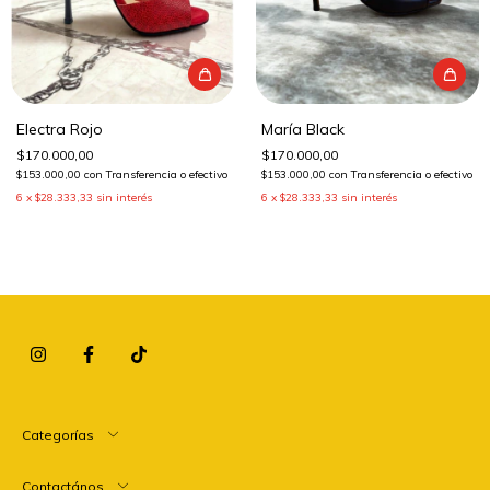
Electra Rojo
María Black
$170.000,00
$170.000,00
$153.000,00
con
Transferencia o efectivo
$153.000,00
con
Transferencia o efectivo
6
x
$28.333,33
sin interés
6
x
$28.333,33
sin interés
Categorías
Contactános